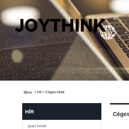
>
Hír
>
Céges hírek
itthon
HÍR
Céges
Ipari hírek