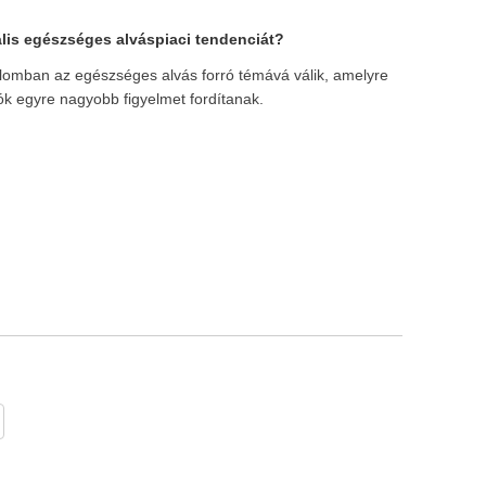
Live
lis egészséges alváspiaci tendenciát?
lomban az egészséges alvás forró témává válik, amelyre
tók egyre nagyobb figyelmet fordítanak.