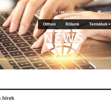
+86-17788531672
pina
Otthon
Rólunk
Termékek
 hírek