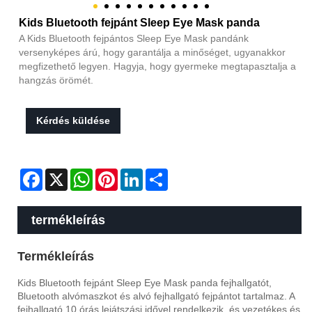
Kids Bluetooth fejpánt Sleep Eye Mask panda
A Kids Bluetooth fejpántos Sleep Eye Mask pandánk
versenyképes árú, hogy garantálja a minőséget, ugyanakkor
megfizethető legyen. Hagyja, hogy gyermeke megtapasztalja a
hangzás örömét.
Kérdés küldése
Facebook
X
WhatsApp
Pinterest
LinkedIn
Share
termékleírás
Termékleírás
Kids Bluetooth fejpánt Sleep Eye Mask panda fejhallgatót,
Bluetooth alvómaszkot és alvó fejhallgató fejpántot tartalmaz. A
fejhallgató 10 órás lejátszási idővel rendelkezik, és vezetékes és