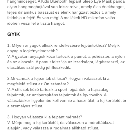
hangminőséget. A Kids Bluetooth fejpánt Sleep Eye Mask panda
olyan hangmeghajtóval van felszerelve, amely éles énekhangot,
teljes dinamikus basszust és élénk hangzást biztosít, amely
feldobja a fejét! És van még! A mellékelt HD mikrofon valós
időben veszi fel a tiszta hangot.
GYIK
1. Milyen anyagok állnak rendelkezésre fejpántokhoz? Melyik
anyag a legkényelmesebb?
V: A gyakori anyagok közé tartozik a pamut, a poliészter, a nylon
és az elasztán. A pamut felszívja az izzadságot, légáteresztő, az
elasztikus szál pedig jól illeszkedik.
2.Mi vannak a fejpántok stílusai? Hogyan válasszuk ki a
megfelelő stílust az Ön számára?
V: A stílusok közé tartozik a sport fejpántok, a hajszalag
fejpántok, az antiperspiráns fejpántok és így tovább. A
választáskor figyelembe kell vennie a használat, a fej kerületét és
a személyes stílust.
3. Hogyan válassza ki a fejpánt méretét?
V: Mérje meg a fej kerületét, és válasszon a mérettáblázat
alapján, vagy válassza a rugalmas állítható stílust.