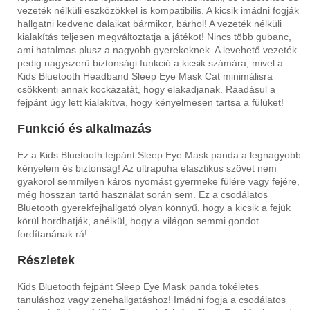
vezeték nélküli eszközökkel is kompatibilis. A kicsik imádni fogják
hallgatni kedvenc dalaikat bármikor, bárhol! A vezeték nélküli
kialakítás teljesen megváltoztatja a játékot! Nincs több gubanc,
ami hatalmas plusz a nagyobb gyerekeknek. A levehető vezeték
pedig nagyszerű biztonsági funkció a kicsik számára, mivel a
Kids Bluetooth Headband Sleep Eye Mask Cat minimálisra
csökkenti annak kockázatát, hogy elakadjanak. Ráadásul a
fejpánt úgy lett kialakítva, hogy kényelmesen tartsa a fülüket!
Funkció és alkalmazás
Ez a Kids Bluetooth fejpánt Sleep Eye Mask panda a legnagyobb
kényelem és biztonság! Az ultrapuha elasztikus szövet nem
gyakorol semmilyen káros nyomást gyermeke fülére vagy fejére,
még hosszan tartó használat során sem. Ez a csodálatos
Bluetooth gyerekfejhallgató olyan könnyű, hogy a kicsik a fejük
körül hordhatják, anélkül, hogy a világon semmi gondot
fordítanának rá!
Részletek
Kids Bluetooth fejpánt Sleep Eye Mask panda tökéletes
tanuláshoz vagy zenehallgatáshoz! Imádni fogja a csodálatos