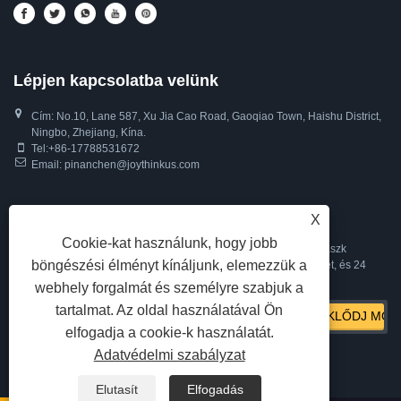
Lépjen kapcsolatba velünk
Cím: No.10, Lane 587, Xu Jia Cao Road, Gaoqiao Town, Haishu District,
Ningbo, Zhejiang, Kína.
Tel:
+86-17788531672
Email:
pinanchen@joythinkus.com
Inquiry For Pricelist
X
Cookie-kat használunk, hogy jobb
Alvó fejhallgatóval, bluetooth-os alvómaszktal, bluetooth szemmaszk
böngészési élményt kínáljunk, elemezzük a
alváshoz vagy árlistával kapcsolatban, kérjük, hagyja e-mail-címét, és 24
órán belül felvesszük Önnel a kapcsolatot.
webhely forgalmát és személyre szabjuk a
tartalmat. Az oldal használatával Ön
elfogadja a cookie-k használatát.
Adatvédelmi szabályzat
Elutasít
Elfogadás